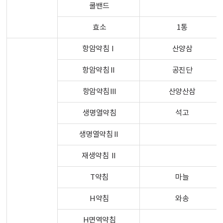
쿨밴드
효소
1통
항암약침Ⅰ
산양삼
항암약침Ⅱ
공진단
항암약침Ⅲ
산양산삼
생명열약침
석고
생명열약침Ⅱ
재생약침 Ⅱ
T약침
마늘
H약침
와송
H면역약침