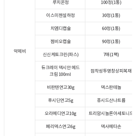
루치온정
100정(1통)
이스미젠설하정
30정(1통)
치엠디캡슐
60정(1통)
젬비오캡슐
90정(1통)
약제비
신신케토크린(파스)
7매(1팩)
듀크레이 덱시안 메드
점착성투명창상피복재
크림 100ml
비판텐연고30g
덱스판테놀
후시딘연고5g
퓨시드산나트륨
오라메디연고10g
트리암시놀론아세토니드
페리덱스연고6g
덱사메타손