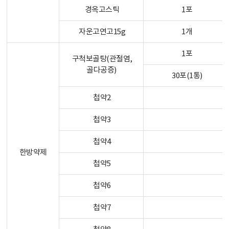
경옥고스틱
1포
자운고연고15g
1개
1포
구척보골탕(관절염,
골다공증)
30포(1통)
첩약2
첩약3
첩약4
한방약제
첩약5
첩약6
첩약7