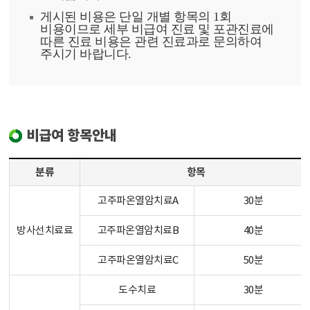
게시된 비용은 단일 개별 항목의 1회
비용이므로 세부 비급여 진료 및 포관진료에
따른 진료 비용은 관련 진료과로 문의하여
주시기 바랍니다.
비급여 항목안내
분류
항목
고주파온열암치료A
30분
방사선치료료
고주파온열암치료B
40분
고주파온열암치료C
50분
도수치료
30분