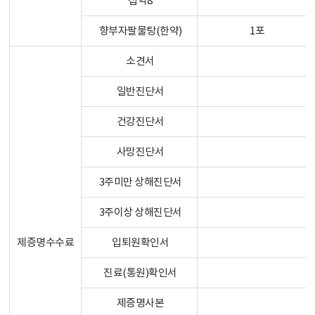
첩약8
향부자팔물탕(한약)
1포
소견서
일반진단서
건강진단서
사망진단서
3주미만 상해진단서
3주이상 상해진단서
제증명수수료
입퇴원확인서
진료(통원)확인서
제증명사본