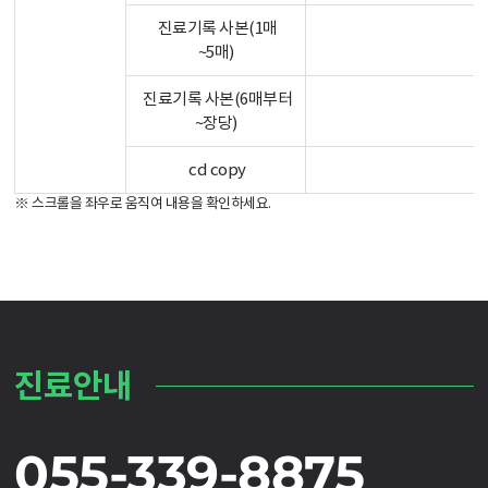
진료기록 사본(1매
~5매)
진료기록 사본(6매부터
~장당)
cd copy
※ 스크롤을 좌우로 움직여 내용을 확인하세요.
진료안내
055-339-8875