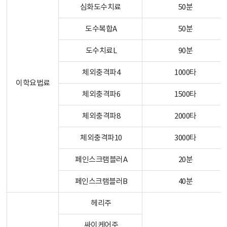
심화도수치료
50분
도수복합A
50분
도수치료L
90분
체외충격파4
1000타
이학요법료
체외충격파6
1500타
체외충격파8
2000타
체외충격파10
3000타
페인스크램블러A
20분
페인스크램블러B
40분
헤리주
싸이케어주