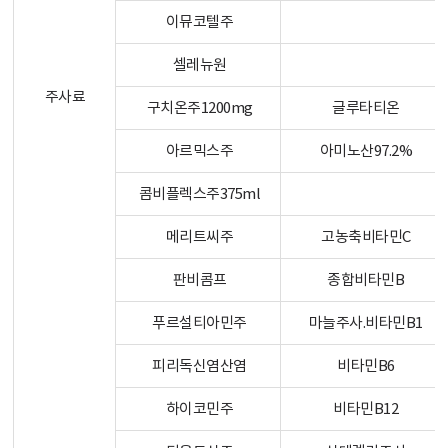
이뮤코텔주
셀레뉴원
주사료
구치온주1200mg
글루타티온
아르믹스주
아미노산97.2%
콤비플렉스주375ml
메리트씨주
고농축비타민C
판비콤프
종합비타민B
푸르설티아민주
마늘주사.비타민B1
피리독신염산염
비타민B6
하이코민주
비타민B12