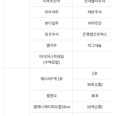
티옥트산주
신데렐라주사
라이넥주
태반주사
본디업주
비타민D
징코주사
은행엽건조엑스
엠지주
마그네슘
마이어스칵테일
(수액요법)
1포
메시마F액 1포
30포(1통)
셀렌오
30포
셀레나제티퍼오랄10ml
10개(1통)