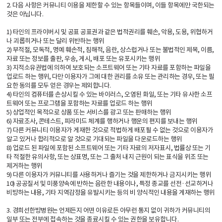
2. 다음 사항은 커뮤니티 이용을 제한할 수 있는 항목들이며, 이들 항목에만 국한되는
것은 아닙니다.
1) 타인의 프라이버시 및 공표 공표권과 같은 법적권리를 훼손, 악용, 도용, 위협하거
나 괴롭히거나 또는 달리 위반하는 행위
2) 부적절, 모독적, 명예 훼손적, 침해적, 음란, 상스럽거나 또는 불법적인 제목, 이름,
자료 또는 정보를 출판, 우송, 게시, 배포 또는 유포시키는 행위
3) 지적소유권법에 의하여 보호되는 소프트웨어 또는 기타 자료를 포함하는 파일을
업로드 하는 행위, 다만 이용자가 그에 대한 권리를 소유 또는 관리하는 경우, 또는 필
요한 동의를 모두 얻은 경우는 제외합니다.
4) 타인의 컴퓨터를 손상시킬 수 있는 바이러스, 오염된 화일, 또는 기타 유사한 소프
트웨어 또는 프로그램을 포함하는 자료를 업로드 하는 행위
5) 상업적인 목적으로 상품 또는 서비스를 광고 또는 판매하는 행위
6) 자료조사, 콘테스트, 피라미드 체계를 행하거나 행운의 편지를 보내는 행위
7) 다른 커뮤니티 이용자가 게재한 것으로 적법하게 배포될 수 없는 것으로 이용자가
알고 있거나 합리적으로 알 것으로 기대되는 파일을 다운로드하는 행위
8) 업로드 된 파일에 포함된 소프트웨어 또는 기타 자료의 저자표시, 법률상 또는 기
타 적절한 유의사항, 또는 상표명, 또는 그 출처 내지 근원이 되는 표식을 위조 또는
제거하는 행위
9) 다른 이용자가 커뮤니티를 사용하거나 즐기는 것을 제한하거나 금지시키는 행위
10) 공공질서 및 미풍양속에 반하는 음란한 내용이나, 특정 종교를 선전·선교하거나
비방하는 내용, 기타 지역감정을 유발시키는 등의 비 양식적인 내용을 게재하는 행위
3. 경희선한방병원는 언제든지 어떤 이유로든 아무런 통지 없이 귀하가 커뮤니티의
일부 또는 전부에 접속하는 것을 종료시킬 수 있는 권한을 보유합니다.