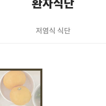
환자식단
저염식 식단